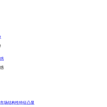
价
价
惑
惑
市场结构性特征凸显